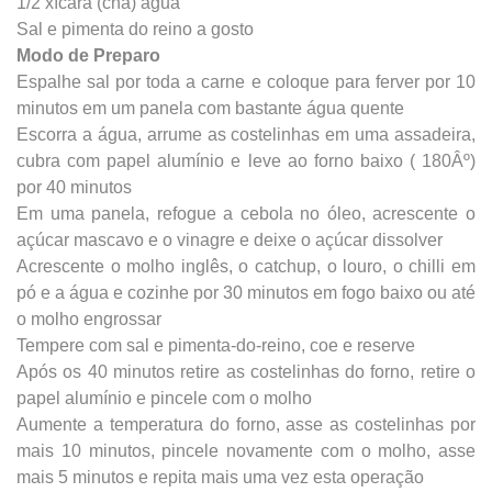
1/2 xícara (chá) água
Sal e pimenta do reino a gosto
Modo de Preparo
Espalhe sal por toda a carne e coloque para ferver por 10
minutos em um panela com bastante água quente
Escorra a água, arrume as costelinhas em uma assadeira,
cubra com papel alumínio e leve ao forno baixo ( 180Âº)
por 40 minutos
Em uma panela, refogue a cebola no óleo, acrescente o
açúcar mascavo e o vinagre e deixe o açúcar dissolver
Acrescente o molho inglês, o catchup, o louro, o chilli em
pó e a água e cozinhe por 30 minutos em fogo baixo ou até
o molho engrossar
Tempere com sal e pimenta-do-reino, coe e reserve
Após os 40 minutos retire as costelinhas do forno, retire o
papel alumínio e pincele com o molho
Aumente a temperatura do forno, asse as costelinhas por
mais 10 minutos, pincele novamente com o molho, asse
mais 5 minutos e repita mais uma vez esta operação