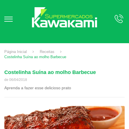
Página Inicial
Receitas
Costelinha Suína ao molho Barbecue
Costelinha Suína ao molho Barbecue
de 06/04/2018
Aprenda a fazer esse delicioso prato